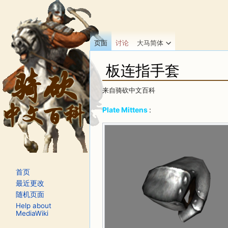
页面
讨论
大马简体
板连指手套
来自骑砍中文百科
跳转至：
导航
、
搜索
Plate Mittens
:
首页
最近更改
随机页面
Help about
MediaWiki