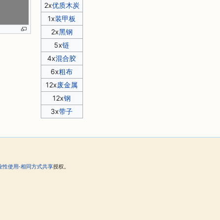
2x
优质木炭
1x
装甲板
2x
黑钢
5x
链
4x
混合胶
6x
粗布
12x
废金属
12x
钢
3x
带子
。
业性使用-相同方式共享
授权。