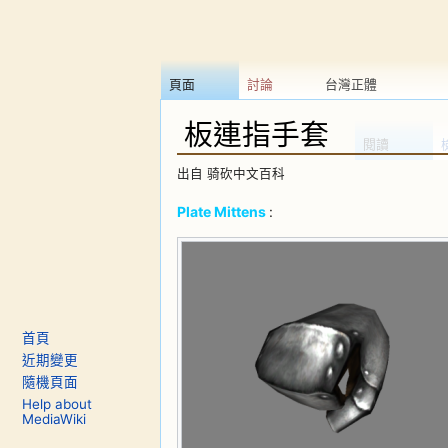
頁面
討論
台灣正體
板連指手套
閱讀
出自 骑砍中文百科
前往：
導覽
、
搜尋
Plate Mittens
:
首頁
近期變更
隨機頁面
Help about
MediaWiki