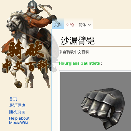
页面
讨论
简体
沙漏臂铠
来自骑砍中文百科
跳转至：
导航
、
搜索
Hourglass Gauntlets
:
首页
最近更改
随机页面
Help about
MediaWiki