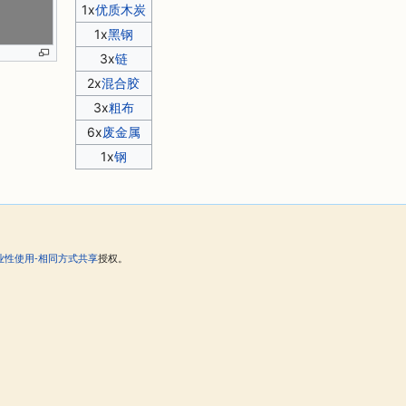
1x
优质木炭
1x
黑钢
3x
链
2x
混合胶
3x
粗布
6x
废金属
1x
钢
。
业性使用-相同方式共享
授权。