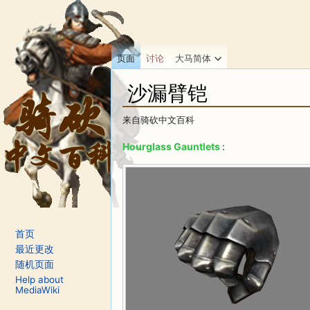
页面
讨论
大马简体
沙漏臂铠
来自骑砍中文百科
跳转至：
导航
、
搜索
Hourglass Gauntlets
:
首页
最近更改
随机页面
Help about
MediaWiki