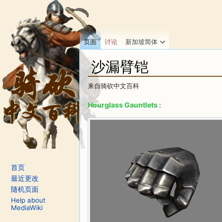
页面
讨论
新加坡简体
沙漏臂铠
来自骑砍中文百科
跳转至：
导航
、
搜索
Hourglass Gauntlets
:
首页
最近更改
随机页面
Help about
MediaWiki