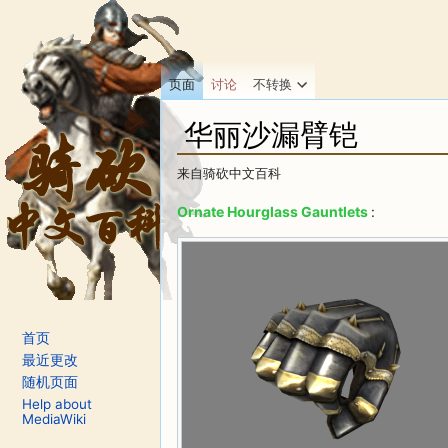
页面
讨论
不转换
华丽沙漏臂铠
来自骑砍中文百科
跳转至：
导航
、
搜索
Ornate Hourglass Gauntlets
:
首页
最近更改
随机页面
Help about
MediaWiki