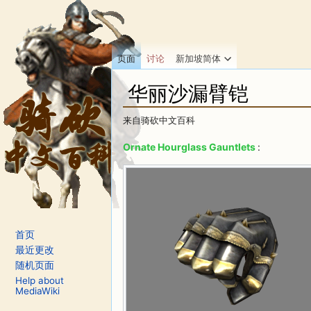
页面
讨论
新加坡简体
华丽沙漏臂铠
来自骑砍中文百科
跳转至：
导航
、
搜索
Ornate Hourglass Gauntlets
:
首页
最近更改
随机页面
Help about
MediaWiki